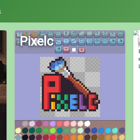
s
Pixelc