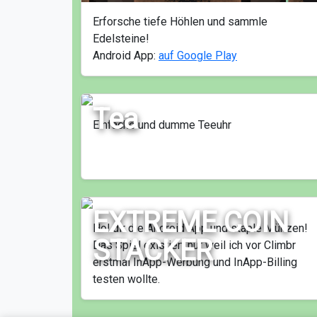
Erforsche tiefe Höhlen und sammle
Edelsteine!
Android App:
auf Google Play
Tea
Einfache und dumme Teeuhr
EXTREME COIN
Hol dir die Android App und staple Münzen!
STACKER
Das Spiel existiert nur weil ich vor Climbr
erstmal InApp-Werbung und InApp-Billing
testen wollte.