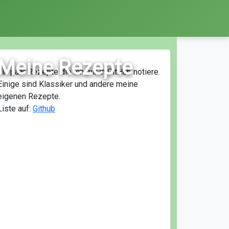
Meine Rezepte
Ein paar Rezepte die ich mir in GitHub notiere.
Einige sind Klassiker und andere meine
eigenen Rezepte.
Liste auf:
Github