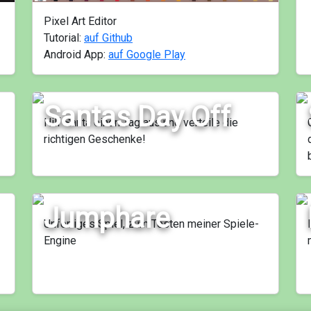
Pixel Art Editor
Tutorial:
auf Github
Android App:
auf Google Play
Santas Day Off
Hilf Santa einen Tag aus und verteile die
richtigen Geschenke!
Jumphare
Unfertiges Spiel, zum Testen meiner Spiele-
Engine