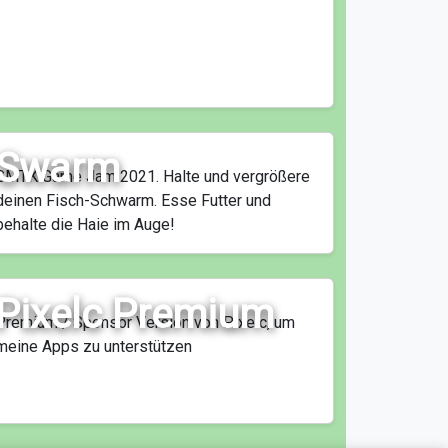
Swarm
GMTK Game Jam 2021. Halte und vergrößere
deinen Fisch-Schwarm. Esse Futter und
behalte die Haie im Auge!
Pixelc Premium
Premium / Sponsor Version von Pixelc, um
meine Apps zu unterstützen